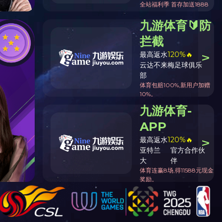
字号：
大
中
小
15:11