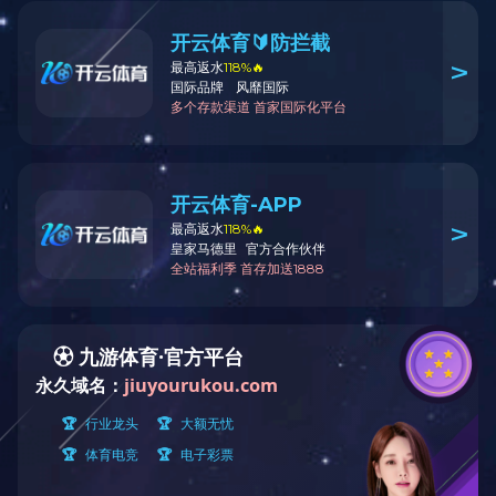
您现在的位置：
首页
>>
工程案例
>> 
顺逆流烘干塔(8)
混流烘干塔(23)