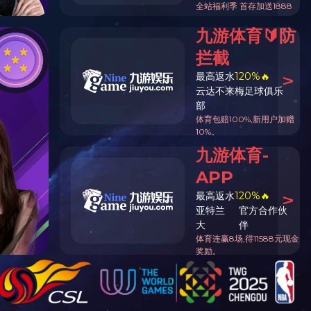
字号：
大
中
小
15:05