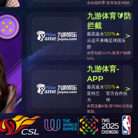
字号：
大
中
小
15:31