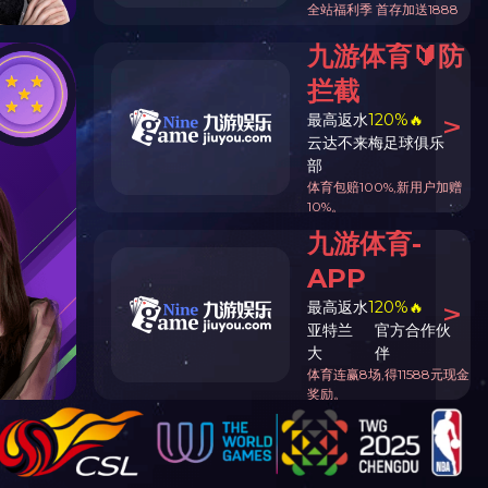
字号：
大
中
小
14:13